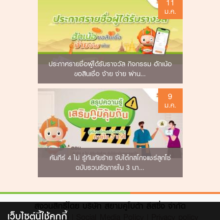
11
ม.ค.
ประกาศรายชื่อผู้ได้รับรางวัล กิจกรรม ฮักเน้อ
ขอสินเชื่อ ง้าย ง่าย ผ่าน…
9
ม.ค.
คัมภีร์ 4 ไม่ รู้ทันภัยร้าย จับไต๋กลโกงแชร์ลูกโซ่
ฉบับรวบรัดภายใน 3 นา…
สงวนสิทธิ์โดย บริษัท สยามคูโบต้า ลีสซิ่ง จำกัด
เว็บไซต์นี้ใช้คุกกี้
Terms of Use
|
Social Media Policy
|
Privacy policy