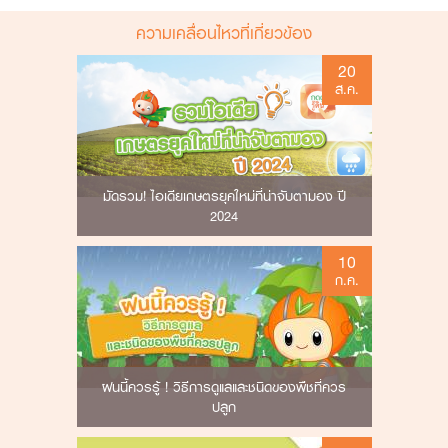
Strong knowledge of budgeting, forecasting, and financial
Hands-on with 1-3 years’ experience in accounting and tax.
analysis.
ความเคลื่อนไหวที่เกี่ยวข้อง
Proficient in using Microsoft Office suits; Excel and PowerPoint.
Ability to analyze financial data accurately and present insights
Good command of English (TOEIC Score 550)
clearly.
20
New Graduate are welcome.
Good interpersonal and communication skills with the ability to
ส.ค.
work as a team.
Good command of English (TOEIC Score 550).
สนใจสมัครตำแหน่งงานนี้
New Graduates are welcome.
สนใจสมัครตำแหน่งงานนี้
มัดรวม! ไอเดียเกษตรยุคใหม่ที่น่าจับตามอง ปี
2024
10
ก.ค.
ฝนนี้ควรรู้ ! วิธีการดูแลและชนิดของพืชที่ควร
ปลูก