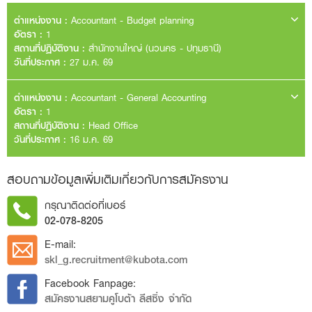
ตำแหน่งงาน :
Accountant - Budget planning
อัตรา :
1
สถานที่ปฏิบัติงาน :
สำนักงานใหญ่ (นวนคร - ปทุมธานี)
วันที่ประกาศ :
27 ม.ค. 69
ลักษณะงาน
ตำแหน่งงาน :
Accountant - General Accounting
Preparing annual budgets, forecasts, and long-term financial
อัตรา :
1
plans in alignment with corporate strategy.
สถานที่ปฏิบัติงาน :
Head Office
Monitoring budget utilization and analyzing budget variances
วันที่ประกาศ :
16 ม.ค. 69
against actual results, providing timely explanations and
recommendations.
ลักษณะงาน
สอบถามข้อมูลเพิ่มเติมเกี่ยวกับการสมัครงาน
Preparing budget performance reports and management
Manage fixed asset registration & depreciation calculations and
presentations accurately and timely.
physical asset counts.
กรุณาติดต่อที่เบอร์
Coordinating with cross-functional teams to gather financial data
Perform monthly assigned bank and account reconciliations
and ensure budget accuracy and completeness.
02-078-8205
Handle tax preparation and submission: Stamp duty
Providing ad-hoc financial analysis and supporting management
To ensure accurate and timely issuance of manual invoices to
E-mail:
requests as required.
leasing customers, and to prepare weekly outstanding balance
skl_g.recruitment@kubota.com
reports for management review and reconciliation purposes.
คุณสมบัติ
Facebook Fanpage:
Bachelor’s degree in Accounting with GPAX 2.70 or above.
คุณสมบัติ
สมัครงานสยามคูโบต้า ลีสซิ่ง จำกัด
1–3 years of working experience in the accounting field.
Bachelor’s degree in Accounting with GPAX 2.70