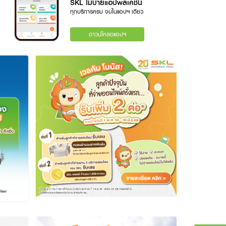
SKL โมบายแอปพลิเคชัน
ทุกบริการครบ จบในแอปฯ เดียว
ดาวน์โหลดแอปฯ
สยามคูโบต้า ลีสซิ่ง ฉลอง
20 ปี ซื้อใหม่ จ่ายไว สุขล้น
ลุ้นโชคใหญ่
สยามคูโบต้า ลีสซิ่ง ฉลอง 20 ปี ซื้อ
ใหม่ จ่ายไว สุขล้น ลุ้นโชคใหญ่ แจก
ทองคำรวม 20 บาท พร้อมของรางวัล
อื่น ๆ รวม 450 รางวัล มูลค่ากว่า 1.9
ล้านบาท
เพิ่มเติม