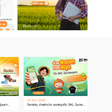
เพิ่มเติม
24 มิ.ย. 2569
20 มิ.ย
ุ่นมหา
กิจกรรม จ่ายสะดวก แจกสนุกกับ SKL โมบาย
ช่วยค่
แอปพลิเคชัน
SKL