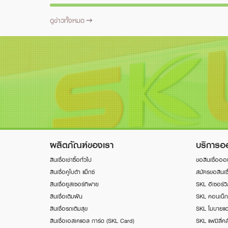
ดูข่าวทั้งหมด
ผลิตภัณฑ์ของเรา
บริการอ
สินเชื่อเช่าซื้อทั่วไป
ขอสินเชื่อออ
สินเชื่อคูโบต้า แม็กซ์
สมัครขอสินเชื
สินเชื่อยูสเซอร์ทิฟาย
SKL อีเซอร์ว
สินเชื่อเติมฝัน
SKL คอนเน็ก
สินเชื่อรถเติมสุข
SKL โมบายแอ
สินเชื่อเอสเคแอล การ์ด (SKL Card)
SKL แฟมิลี่คล