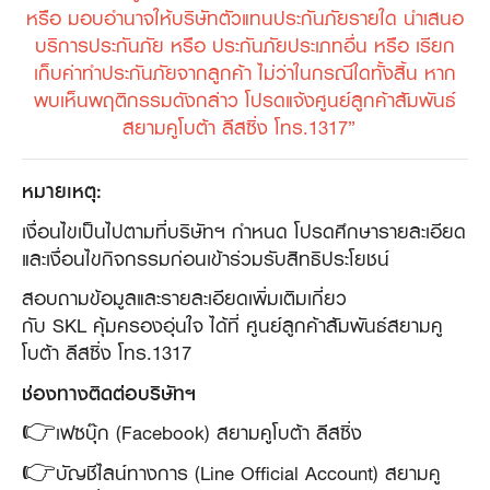
หรือ มอบอำนาจให้บริษัทตัวแทนประกันภัยรายใด นำเสนอ
บริการประกันภัย หรือ ประกันภัยประเภทอื่น หรือ เรียก
เก็บค่าทำประกันภัยจากลูกค้า ไม่ว่าในกรณีใดทั้งสิ้น หาก
พบเห็นพฤติกรรมดังกล่าว โปรดแจ้งศูนย์ลูกค้าสัมพันธ์
สยามคูโบต้า ลีสซิ่ง โทร.1317”
หมายเหตุ:
เงื่อนไขเป็นไปตามที่บริษัทฯ กำหนด โปรดศึกษารายละเอียด
และเงื่อนไขกิจกรรมก่อนเข้าร่วมรับสิทธิประโยชน์
สอบถามข้อมูลและรายละเอียดเพิ่มเติมเกี่ยว
กับ SKL คุ้มครองอุ่นใจ ได้ที่ ศูนย์ลูกค้าสัมพันธ์สยามคู
โบต้า ลีสซิ่ง โทร.1317
ช่องทางติดต่อบริษัทฯ
👉เฟซบุ๊ก (Facebook) สยามคูโบต้า ลีสซิ่ง
👉บัญชีไลน์ทางการ (Line Official Account) สยามคู