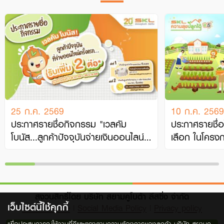
25 ก.ค. 2569
10 ก.ค. 2569
ประกาศรายชื่อกิจกรรม "เวลคัม
ประกาศรายชื่อ
โบนัส...ลูกค้าปัจจุบันจ่ายเงินออนไลน์
เลือก ในโครง
ครั้ง…
ได้ ป…
สงวนสิทธิ์โดย บริษัท สยามคูโบต้า ลีสซิ่ง จำกัด
เว็บไซต์นี้ใช้คุกกี้
Terms of Use
|
Social Media Policy
|
Privacy policy